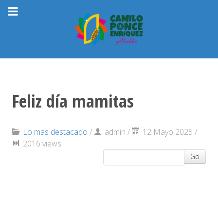
Feliz día mamitas
Lo mas destacado
/
admin
/
12 Mayo 2025 /
2016 views
Go