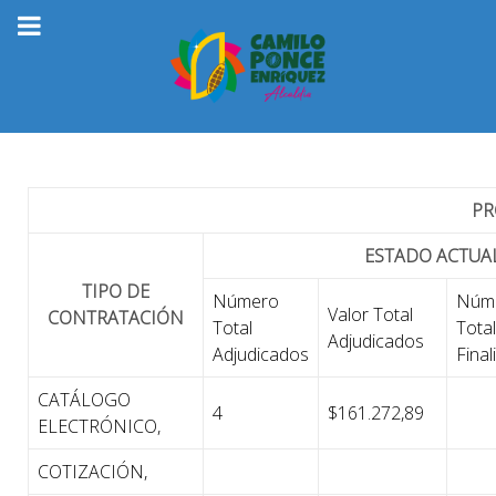
PR
ESTADO ACTUA
TIPO DE
Número
Núm
Valor Total
CONTRATACIÓN
Total
Total
Adjudicados
Adjudicados
Fina
CATÁLOGO
4
$161.272,89
ELECTRÓNICO,
COTIZACIÓN,