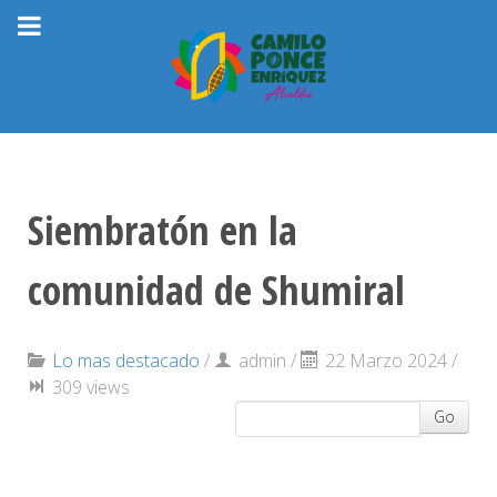
Siembratón en la
comunidad de Shumiral
Lo mas destacado
/
admin
/
22 Marzo 2024 /
309 views
Go