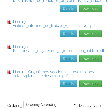
Mecanismos_de_rendicion_de_cuentas_a_la_ciudadania
Details
Download
Literal_n-
Viaticos_informes_de_trabajo_y_justificativos.pdf
Details
Download
Literal_o-
Responsable_de_atender_la_informacion_publica.pdf
Details
Download
Literal s. Organismos seccionales resoluciones
actas y planes de desarrollo.pdf
Details
Download
Ordering
Display Num