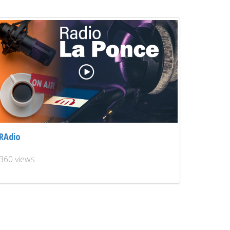
RAdio
360 views