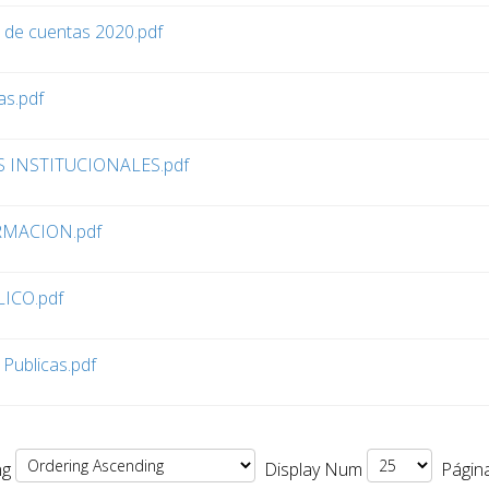
 de cuentas 2020.pdf
as.pdf
 INSTITUCIONALES.pdf
RMACION.pdf
ICO.pdf
Publicas.pdf
ng
Display Num
Página