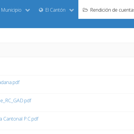
Municipio
El Cantón
Rendición de cuenta
adana.pdf
le_RC_GAD.pdf
 Cantonal P.C.pdf